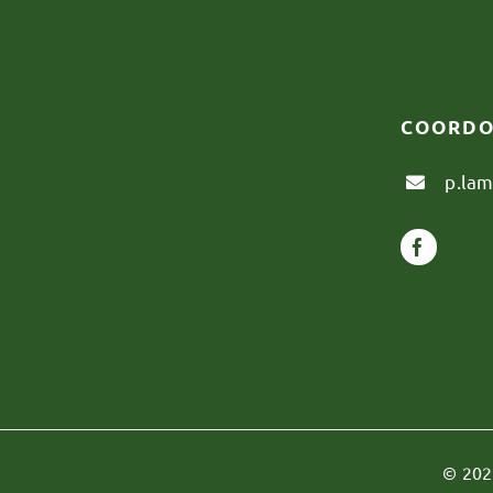
COORDO
p.la
© 202