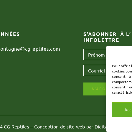
NNÉES
S’ABONNER À L’
INFOLETTRE
montagne@cgreptiles.com
Prénom
*
Pour offrir 
Courriel
*
cookies pou
consentir à
comportemen
consentir o
S'ABONNER
caractéristi
Acc
4 CG Reptiles – Conception de site web par
Digital Marketing