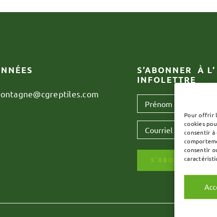
NNÉES
S’ABONNER À L’
INFOLETTRE
montagne@cgreptiles.com
Prénom
*
Pour offrir 
cookies pou
Courriel
*
consentir à
comportemen
consentir o
caractéristi
S'ABONNER
Acc