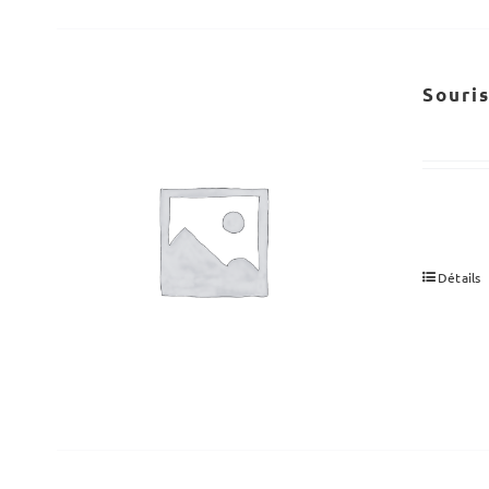
Souri
Détails