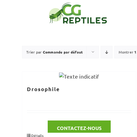
Passer
au
contenu
Trier par
Commande par défaut
Montrer
1
Drosophile
CONTACTEZ-NOUS
Détails